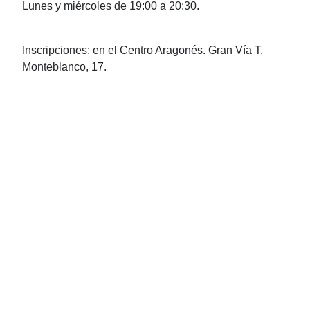
Lunes y miércoles de 19:00 a 20:30.
Inscripciones: en el Centro Aragonés. Gran Vía T.
Monteblanco, 17.
Para cualquier consulta podéis poneros en contacto
con nosotros en la siguiente dirección:
Esta dirección
de correo electrónico está siendo protegida contra los
robots de spam. Necesita tener JavaScript habilitado
para poder verlo.
Festival fin de curso de las
Escuelas de folclore 2018
Detalles
Publicado: 19 Junio 2018
Visitas: 2649