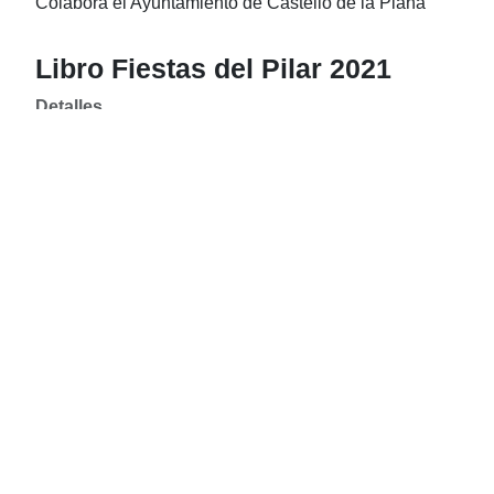
Colabora el Ayuntamiento de Castelló de la Plana
Libro Fiestas del Pilar 2021
Detalles
Publicado: 16 Septiembre 2021
Visitas: 1786
Ya se puede consultar el
Libro de las Fiestas del Pilar
2021
.
Programa Fiestas del Pilar 2021
Detalles
Publicado: 04 Septiembre 2021
Visitas: 1563