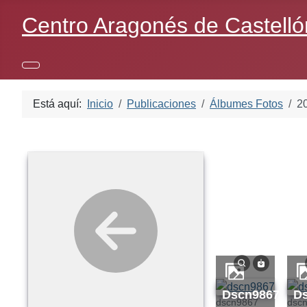
Centro Aragonés de Castelló
Está aquí:
Inicio
Publicaciones
Álbumes Fotos
2
dscn9867
dscn9867
dsc