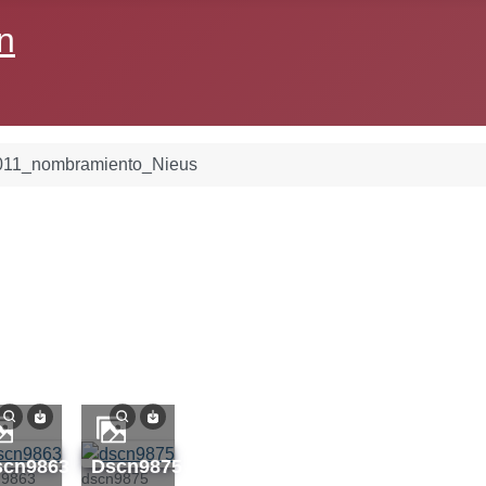
n
011_nombramiento_Nieus
dscn9863
dscn9875
n9863
dscn9875