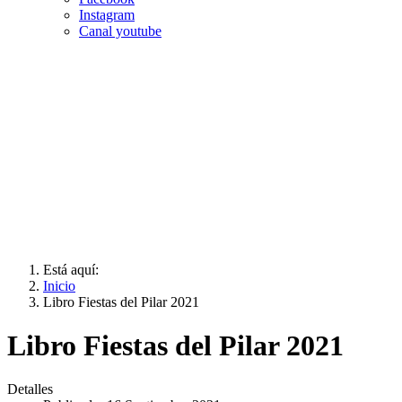
Instagram
Canal youtube
Con enorme satisfacción y una serena mirada puesta en el futuro
una Asociación como la nuestra, que cuenta con una amplia tradi
conservado y difundido desde nuestra tierra de residencia;
orgullosamen
Q
ueremos que este sea el sitio donde socios y simpatizantes, am
Está aquí:
Inicio
Libro Fiestas del Pilar 2021
Libro Fiestas del Pilar 2021
Detalles