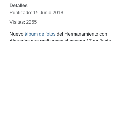
Detalles
Publicado: 15 Junio 2018
Visitas: 2265
Nuevo
álbum de fotos
del Hermanamiento con
Alquerías que realizamos el pasado 17 de Junio.
Artículo anterior: Festival fin de curso de las Escuelas de folclo
Artículo siguie
Anterior
Siguiente
Buscador
Buscar