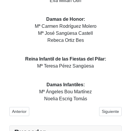
Eva Millán Otín
Damas de Honor:
Mª Carmen Rodríguez Molero
Mª José Sangüesa Castell
Rebeca Ortiz Bes
Reina Infantil de las Fiestas del Pilar:
Mª Teresa Pérez Sangüesa
Damas Infantiles:
Mª Ángeles Bou Martínez
Noelia Escrig Tomás
Artículo anterior: Reinas y Damas 1979
Artículo siguie
Anterior
Siguiente