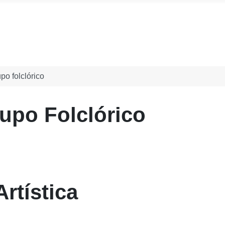
n
o folclórico
upo Folclórico
rtística