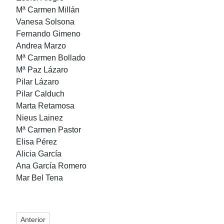
Mª Carmen Millán
Vanesa Solsona
Fernando Gimeno
Andrea Marzo
Mª Carmen Bollado
Mª Paz Lázaro
Pilar Lázaro
Pilar Calduch
Marta Retamosa
Nieus Lainez
Mª Carmen Pastor
Elisa Pérez
Alicia García
Ana García Romero
Mar Bel Tena
Artículo anterior: Discografía del Grupo Folklórico
Anterior